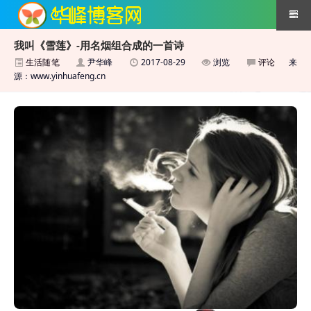
我叫《雪莲》-用名烟组合成的一首诗
生活随笔
尹华峰
2017-08-29
浏览
评论
来
搜索引擎优化技术
源：www.yinhuafeng.cn