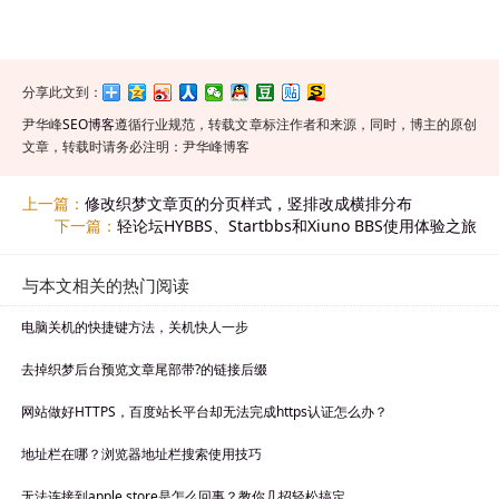
分享此文到：
尹华峰
SEO博客
遵循行业规范，转载文章标注作者和来源，同时，博主的原创
文章，转载时请务必注明：尹华峰博客
上一篇：
修改织梦文章页的分页样式，竖排改成横排分布
下一篇：
轻论坛HYBBS、Startbbs和Xiuno BBS使用体验之旅
与本文相关的热门阅读
电脑关机的快捷键方法，关机快人一步
去掉织梦后台预览文章尾部带?的链接后缀
网站做好HTTPS，百度站长平台却无法完成https认证怎么办？
地址栏在哪？浏览器地址栏搜索使用技巧
无法连接到apple store是怎么回事？教你几招轻松搞定