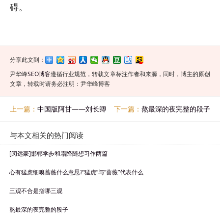
碍。
分享此文到：
尹华峰
SEO博客
遵循行业规范，转载文章标注作者和来源，同时，博主的原创
文章，转载时请务必注明：尹华峰博客
上一篇：
中国版阿甘——刘长卿
下一篇：
熬最深的夜完整的段子
与本文相关的热门阅读
[闵远豪]邯郸学步和霜降随想习作两篇
心有猛虎细嗅蔷薇什么意思?“猛虎”与“蔷薇”代表什么
三观不合是指哪三观
熬最深的夜完整的段子