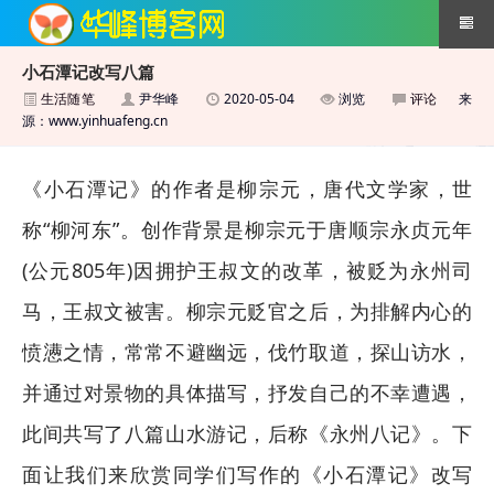
小石潭记改写八篇
生活随笔
尹华峰
2020-05-04
浏览
评论
来
搜索引擎优化技术
源：www.yinhuafeng.cn
《小石潭记》的作者是柳宗元，唐代文学家，世
称“柳河东”。创作背景是柳宗元于唐顺宗永贞元年
(公元805年)因拥护王叔文的改革，被贬为永州司
马，王叔文被害。柳宗元贬官之后，为排解内心的
愤懑之情，常常不避幽远，伐竹取道，探山访水，
并通过对景物的具体描写，抒发自己的不幸遭遇，
此间共写了八篇山水游记，后称《永州八记》。下
面让我们来欣赏同学们写作的《小石潭记》改写