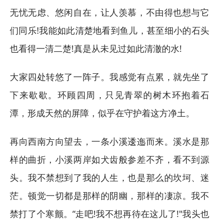
无忧无虑、悠闲自在，让人羡慕，不由得也想与它
们同乐!我能如此清楚地看到鱼儿，甚至细小的石头
也看得一清二楚!真是从未见过如此清澈的水!
大家四处转悠了一阵子。我感觉有点累，就先坐了
下来歇歇。环顾四周，只见青翠的树木环抱着石
潭，形成天然的屏障，似乎在守护着这方净土。
再向西南方向望去，一条小溪逶迤而来。溪水是那
样的曲折，小溪两岸如犬齿般参差不齐，看不到源
头。我不禁想到了我的人生，也是那么的坎坷、迷
茫。顿觉一切都是那样的阴幽，那样的凄凉。我不
禁打了个寒颤。“走吧!我不想再待在这儿了!"我头也