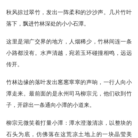
秋风掠过翠竹，发出一阵柔和的沙沙声。几片竹叶
落下，飘进竹林深处的小小石潭。
这里是湖广交界的地方，人烟稀少，竹林间连一条
小路都没有。水声清越，宛若玉环碰撞相鸣，远远
传开。
竹林边缘的落叶发出窸窸窣窣的声响，一行人向小
潭走来。最前面的是永州司马柳宗元，他们砍到竹
子，开辟出一条通向小潭的小道来。
柳宗元微笑着打量小潭：潭水澄澈清凉，以整块的
石头为底，仿佛落在这荒凉土地上的一块晶莹美