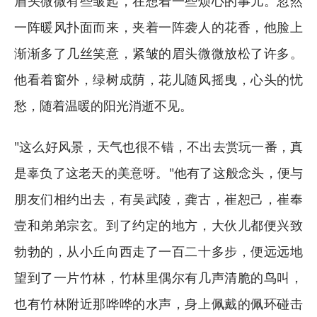
眉头微微有些皱起，在想着一些烦心的事儿。忽然
一阵暖风扑面而来，夹着一阵袭人的花香，他脸上
渐渐多了几丝笑意，紧皱的眉头微微放松了许多。
他看着窗外，绿树成荫，花儿随风摇曳，心头的忧
愁，随着温暖的阳光消逝不见。
"这么好风景，天气也很不错，不出去赏玩一番，真
是辜负了这老天的美意呀。"他有了这般念头，便与
朋友们相约出去，有吴武陵，龚古，崔恕己，崔奉
壹和弟弟宗玄。到了约定的地方，大伙儿都便兴致
勃勃的，从小丘向西走了一百二十多步，便远远地
望到了一片竹林，竹林里偶尔有几声清脆的鸟叫，
也有竹林附近那哗哗的水声，身上佩戴的佩环碰击