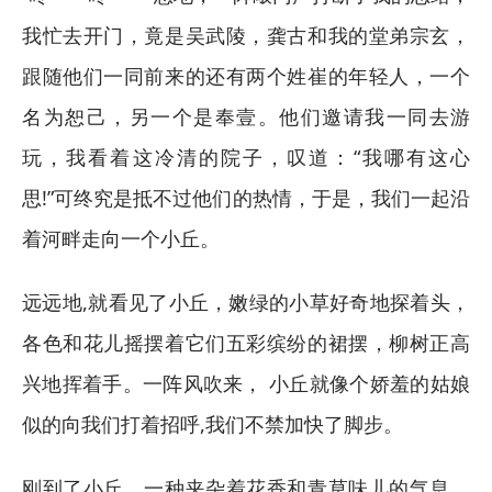
我忙去开门，竟是吴武陵，龚古和我的堂弟宗玄，
跟随他们一同前来的还有两个姓崔的年轻人，一个
名为恕己，另一个是奉壹。他们邀请我一同去游
玩，我看着这冷清的院子，叹道：“我哪有这心
思!”可终究是抵不过他们的热情，于是，我们一起沿
着河畔走向一个小丘。
远远地,就看见了小丘，嫩绿的小草好奇地探着头，
各色和花儿摇摆着它们五彩缤纷的裙摆，柳树正高
兴地挥着手。一阵风吹来， 小丘就像个娇羞的姑娘
似的向我们打着招呼,我们不禁加快了脚步。
刚到了小丘，一种夹杂着花香和青草味儿的气息，