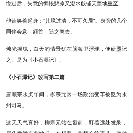
悦过后，失意的惆怅悲凉又潮水般铺天盖地重至。
他苦笑着起身：“其境过清，不可久居”。身旁的几个
同伴会意，颔首，随之离去。
烛光摇曳，白天的情景犹在脑海里浮现，便研墨记
之。是为《小石潭记》。
《小石潭记》改写第二篇
唐顺宗永贞年间，柳宗元因一场政治变革被贬为永
州司马。
这天天气真好，柳宗元站在窗前，盯着远处发呆，