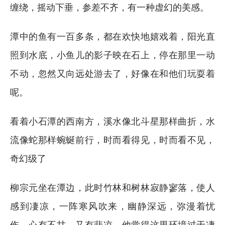
缠绕，摇动下垂，参差不齐，有一种虚幻的美感。
潭中的鱼有一百多条，都在欢快地嬉戏着，阳光直
照到水底，小鱼儿的影子映在石上，停在那里一动
不动，忽然又向远处游去了，好像在和他们玩耍着
呢。
看着小石潭的西南方，溪水像北斗星那样曲折，水
流像蛇那样蜿蜒前行，时而看得见，时而看不见，
奇幻级了
柳宗元坐在潭边，此时竹林和树林寂静寥落，使人
感到凄凉，一阵寒风吹来，幽静深远，弥漫着忧
伤，心有不甘，又有悲凉。他觉得这里环境过于凄