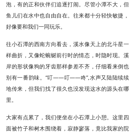
泡，有的正和伙伴们追逐打闹。尽管小潭不大，但
鱼儿们在水中也自由自在。往来都十分轻快敏捷，
好像要和我们一同玩乐。
往小石潭的西南方向看去，溪水像天上的北斗星一
样曲折，又像蛇蜿蜒前行时的情态，时隐时现。溪
岸的形状像狗的牙齿那样参差不齐，仔细看来倒也
别有一番韵味。“叮——叮——咚”,水声又陆陆续续
地传来，但我们找了很久也没发现这水的源头在哪
里。
大家有点累了，我们便坐在小石潭上小憩。这里四
面被竹子和树木围绕着，寂静寥落，竟比我家的院