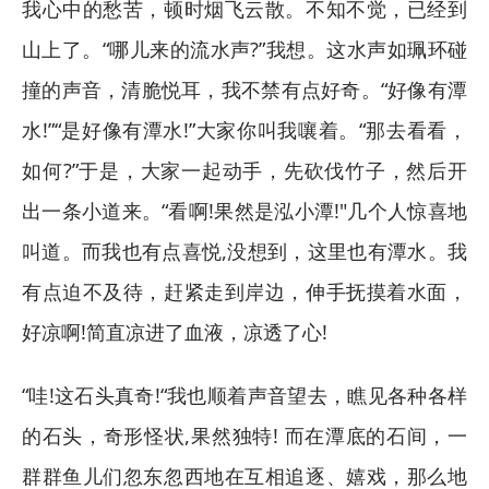
我心中的愁苦，顿时烟飞云散。不知不觉，已经到
山上了。“哪儿来的流水声?”我想。这水声如珮环碰
撞的声音，清脆悦耳，我不禁有点好奇。“好像有潭
水!”“是好像有潭水!”大家你叫我嚷着。“那去看看，
如何?”于是，大家一起动手，先砍伐竹子，然后开
出一条小道来。“看啊!果然是泓小潭!"几个人惊喜地
叫道。而我也有点喜悦,没想到，这里也有潭水。我
有点迫不及待，赶紧走到岸边，伸手抚摸着水面，
好凉啊!简直凉进了血液，凉透了心!
“哇!这石头真奇!“我也顺着声音望去，瞧见各种各样
的石头，奇形怪状,果然独特! 而在潭底的石间，一
群群鱼儿们忽东忽西地在互相追逐、嬉戏，那么地