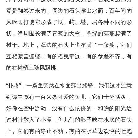
竟是翻卷过来的，周边的石头露出水面，百年间的
风吹雨打使它形成了坻、屿、堪、岩各种不同的形
状，潭周围长满了青葱的大树，翠绿的藤蔓爬满了
树干。地上，潭边的石头上也布满了一藤蔓，它们
互相蒙盖缠绕，有的摇曳牵连，有的参差不齐，有
的在树梢上随风飘拂。
“扑咚”，一条鱼突然在水面露出鳍脊，我们这才注意
到谭中竟有一百来条可爱的鱼儿，它们十分活泼，
好像在空中游动，没有什么依傍的，和煦的阳光透
过树叶散入了小潭，鱼儿们的影子映在水底的石头
上。它们有的静止不动，有的在水草边欢快的吐泡