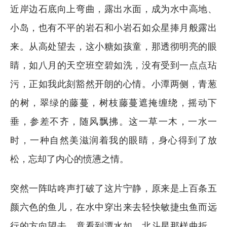
近岸边石底向上弯曲，露出水面，成为水中高地、
小岛，也有不平的岩石和小岩石如众星捧月般露出
来。从高处望去，这小糖如孩童，那透彻明亮的眼
睛，如八月的天空班空碧如洗，没有受到一点点玷
污，正如我此刻豁然开朗的心情。小潭两侧，青葱
的树，翠绿的藤蔓，树枝藤蔓遮掩缠绕，摇动下
垂，参差不齐，随风飘拂。这一草一木，一水一
时，一种自然美滋润着我的眼睛，身心得到了放
松，忘却了内心的愤懑之情。
突然一阵咕咚声打破了这片宁静，原来是上百条五
颜六色的鱼儿，在水中穿出来去轻快敏捷虫鱼而远
行的方向望去，竟看到潭水如，北斗星那样曲折，