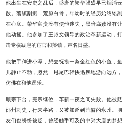
他出生在安史之乱后，盛唐的繁华强盛早已烟消云
散。藩镇割据，荒原白骨，年幼时的经历始终铭刻
在心底。荣华富贵没有使他迷失，黑暗腐败没有让
他动摇。他参加了王叔文领导的政治革新运动，打
击专横跋扈的宦官和藩镇，声名日盛。
他把手伸进小潭，想去抚摸一条金红色的小鱼，鱼
儿静止不动，忽然一甩尾巴轻快迅疾地游向远方，
仿佛在和他逗乐。
顺宗下台，宪宗继位，革新一夜之间失败。他被贬
邵州刺史，行未半路，又被加贬到荒僻的永州。朋
友们也纷纷被贬，曾经触手可及的中兴大唐的梦想