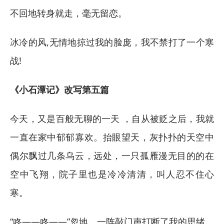
不回地转身就走，毫无留恋。
冰冷的风,无情地掠过我的脸庞，我不禁打了一个寒
战!
《小石潭记》改写第五篇
今天，又是百般无聊的一天 ，自从被贬之后，我就
一直在家中郁郁寡欢。抬眼望天，灰扑扑的天空中
偶尔飘过几条乌云，远处，一只孤雁漫无目的的在
空中飞翔，院子里也是冷冷清清，叫人忍不住心
寒。
“咚——咚——”忽地，一阵敲门声打断了我的思绪，