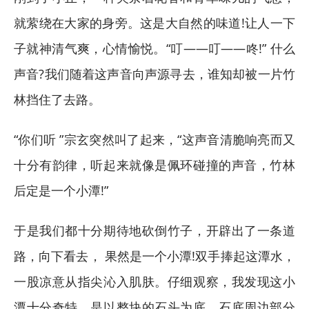
就萦绕在大家的身旁。这是大自然的味道!让人一下
子就神清气爽，心情愉悦。“叮——叮——咚!” 什么
声音?我们随着这声音向声源寻去，谁知却被一片竹
林挡住了去路。
“你们听 ”宗玄突然叫了起来，“这声音清脆响亮而又
十分有韵律，听起来就像是佩环碰撞的声音，竹林
后定是一个小潭!”
于是我们都十分期待地砍倒竹子，开辟出了一条道
路，向下看去， 果然是一个小潭!双手捧起这潭水，
一股凉意从指尖沁入肌肤。仔细观察，我发现这小
潭十分奇特，是以整块的石头为底，石底周边部分