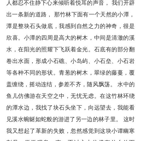
人都忍不住静下心来倾听着悦耳的声音， 我们开辟
出一条新的道路， 那竹林下面有一个天然的小潭，
潭是整块石头做底，我感到自然之力的神奇，很是
欣喜。小潭的四周是高大的树木，中间是清澈的溪
水，在阳光的照耀下飞跃着金光。石底有的部分翻
卷出水面，形成小石礁、小岛屿、小石垒、小石岩
等各种不同的形状。青葱的树木，翠绿的藤蔓，覆
盖缠绕，摇动连结，参差不齐，随风飘荡。 水中的
鱼儿仿佛游在天空之中，无忧无虑。在这竹林环绕
的潭水边，我找了块石头坐下，向远望去，我能看
见溪水蜿蜒如蛇般的游进了另一边的林子里。 这时
我又想起了革新的失败，忽然感觉到这块小谭幽寒