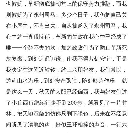
也被贬，革新彻底被朝堂上的保守势力推翻，而我
则被贬为了永州司马。多少个日子，我仍把自己关
在小屋中，不肯出去，自从被贬为了永州司马，我
心中就一直很忧郁，革新的失败在我心中已经成了
唯一一个跨不去的坎，加之政敌们为了防止革新死
灰复燃，到处造谣诽谤，使我不得片刻安宁，于是
我决定在这附近转转，约上亲朋好友，我们常以，
游览山水为乐，到处搜奇觅胜，随处呤诗作乐。 就
是这么一天，秋天的太阳已经偏西，我与好友们过
了小丘西行继续行走不到200步，就看见了一片竹
林，把天地渲染的仿佛只剩下绿色，后来在不经意
间听见了清脆的声，好似玉环相撞的声音，一行六