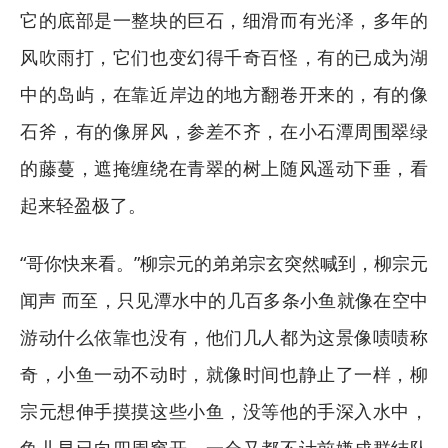
它的底部是一整块的巨石，细滑而有光泽，多年的
风吹雨打，它们也变幻得千奇百怪，有的已成为湖
中的岛屿，在靠近岸边的地方翻卷开来的，有的像
石斧，有的像屏风，参差不齐，在小石潭周围翠绿
的藤蔓，遮掩缠绕在青翠的树上随风遥动下垂，看
起来轻盈极了。
“哥你快来看。”柳宗元的弟弟宗玄突然喊到，柳宗元
闻声 而至，只见潭水中的几百多条小鱼就像在空中
游动什么依靠也没有，他们几人都为这景像啧啧称
奇，小鱼一动不动时，就像时间也静止了一样，柳
宗元想伸手摸摸这些小鱼，没等他的手深入水中，
鱼儿早已向四周窜开，一会又都不计前嫌成群结队