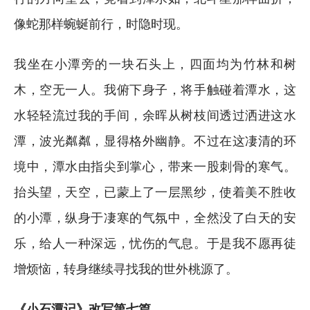
像蛇那样蜿蜒前行，时隐时现。
我坐在小潭旁的一块石头上，四面均为竹林和树
木，空无一人。我俯下身子，将手触碰着潭水，这
水轻轻流过我的手间，余晖从树枝间透过洒进这水
潭，波光粼粼，显得格外幽静。不过在这凄清的环
境中，潭水由指尖到掌心，带来一股刺骨的寒气。
抬头望，天空，已蒙上了一层黑纱，使着美不胜收
的小潭，纵身于凄寒的气氛中，全然没了白天的安
乐，给人一种深远，忧伤的气息。于是我不愿再徒
增烦恼，转身继续寻找我的世外桃源了。
《小石潭记》改写第七篇