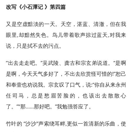
改写《小石潭记 》第四篇
又是空虚黯淡的一天。天空，湛蓝、清澈，但在我
眼里,却黯然失色。鸟儿带着歌声掠过蓝天,对我来
说，只是拭不去的污点。
“出去走走吧。”吴武陵、龚古和宗玄弟说道。“是啊
是啊，今天天气多好了，不出去欣赏怪可惜的!”恕己
和奉壹也劝说我。宗玄叹了口气，说:“你自从来永州
任司马，总是愁眉苦脸的，也该出去散散心
了。”"那……那好吧。”我勉强答应了。
竹叶的 “沙沙"声索绕耳畔,更似一首清新的乐曲，使