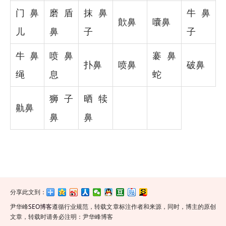
门鼻
磨盾
抹鼻
牛鼻
歕鼻
囔鼻
儿
鼻
子
子
牛鼻
喷鼻
褰鼻
扑鼻
喷鼻
破鼻
绳
息
蛇
狮子
晒犊
鼽鼻
鼻
鼻
分享此文到：
尹华峰
SEO博客
遵循行业规范，转载文章标注作者和来源，同时，博主的原创
文章，转载时请务必注明：尹华峰博客