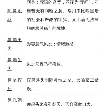
阿鼻：梵语的译音，意译为“无间”，即
阿鼻地
痛苦无有间断之意。常用来比喻黑暗
狱
的社会和严酷的牢狱。又比喻无法摆
脱的极其痛苦的境地。
鼻端出
形容意气风发；情绪激昂。
火
鼻端生
以之形容马行疾速。
火
鼻垩挥
挥舞斧头削除鼻端之垩。比喻指正错
斤
误。
鼻孔朝
仰起头来鼻孔朝天。形容高傲自大。