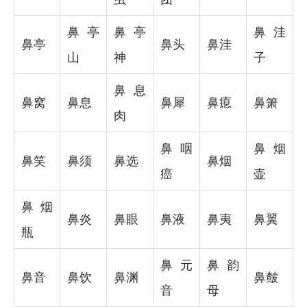
鼻亭
鼻亭
鼻洼
鼻亭
鼻头
鼻洼
山
神
子
鼻息
鼻窝
鼻息
鼻犀
鼻瘜
鼻箫
肉
鼻咽
鼻烟
鼻笑
鼻须
鼻选
鼻烟
癌
壶
鼻烟
鼻炎
鼻眼
鼻液
鼻夷
鼻翼
瓶
鼻元
鼻韵
鼻音
鼻饮
鼻渊
鼻皶
音
母