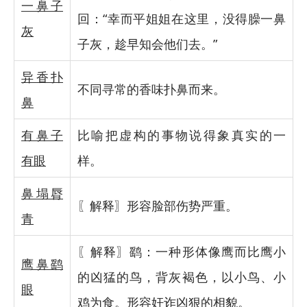
一鼻子
回：“幸而平姐姐在这里，没得臊一鼻
灰
子灰，趁早知会他们去。”
异香扑
不同寻常的香味扑鼻而来。
鼻
有鼻子
比喻把虚构的事物说得象真实的一
有眼
样。
鼻塌脣
〖解释〗形容脸部伤势严重。
青
〖解释〗鹞：一种形体像鹰而比鹰小
鹰鼻鹞
的凶猛的鸟，背灰褐色，以小鸟、小
眼
鸡为食。形容奸诈凶狠的相貌。