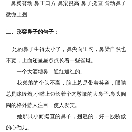
鼻翼翕动 鼻正口方 鼻梁挺高 鼻子挺直 耸动鼻子
微微上翘
二、形容鼻子的句子：
她的鼻子生得太小了，鼻尖向里勾，鼻梁自然也
不宽，上面还星星点点长着一些雀斑。
一个大酒糟鼻，通红通红的。
我弟弟的个头不高，脸上总是带着笑容，眼睛
总是眯缝着,小嘴上边长着个肉墩墩的大鼻子,鼻头圆
圆的格外惹人注目，使人发笑。
她那只小而挺直的鼻子，翘翘的，好一股骄傲
的心劲儿。