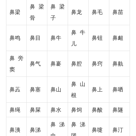
鼻梁
鼻梁
鼻梁
鼻龙
鼻毛
鼻苗
骨
子
鼻牛
鼻鸣
鼻目
鼻牛
鼻钮
鼻衄
儿
鼻旁
鼻气
鼻褰
鼻腔
鼻窍
鼻鼽
窦
鼻山
鼻蕋
鼻塞
鼻山
鼻上
鼻哂
根
鼻绳
鼻屎
鼻水
鼻饲
鼻酸
鼻隧
鼻涕
鼻涕
鼻洟
鼻涕
鼻嚏
鼻汀
虫
团