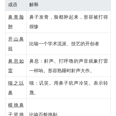
成语
解释
鼻青脸
鼻子发青，脸都肿起来，形容被打得
肿
很惨
开山鼻
比喻一个学术流派、技艺的开创者
祖
鼻息如
鼻息：鼾声。打呼噜的声音就象打雷
雷
一样响。形容熟睡时鼾声大作。
嗤之以
嗤：讥笑。用鼻子吭声冷笑。表示轻
鼻
蔑。
横挑鼻
子竖挑
比喻百般挑剔。