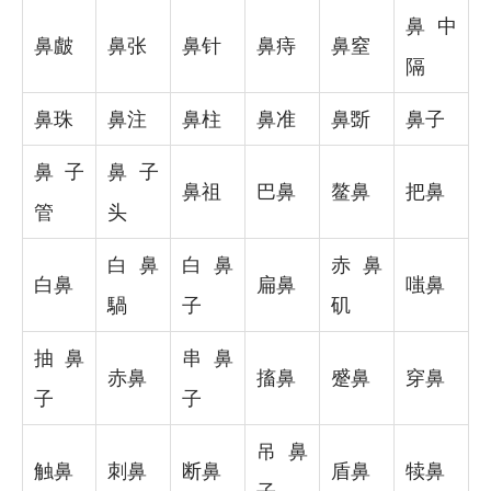
鼻中
鼻皻
鼻张
鼻针
鼻痔
鼻窒
隔
鼻珠
鼻注
鼻柱
鼻准
鼻斲
鼻子
鼻子
鼻子
鼻祖
巴鼻
鳌鼻
把鼻
管
头
白鼻
白鼻
赤鼻
白鼻
扁鼻
嗤鼻
騧
子
矶
抽鼻
串鼻
赤鼻
搐鼻
蹙鼻
穿鼻
子
子
吊鼻
触鼻
刺鼻
断鼻
盾鼻
犊鼻