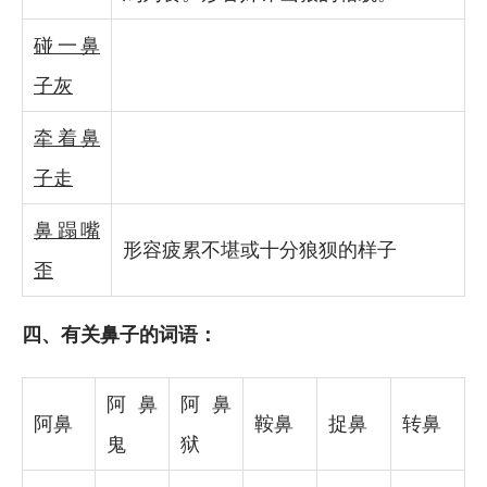
碰一鼻
子灰
牵着鼻
子走
鼻蹋嘴
形容疲累不堪或十分狼狈的样子
歪
四、有关鼻子的词语：
阿鼻
阿鼻
阿鼻
鞍鼻
捉鼻
转鼻
鬼
狱