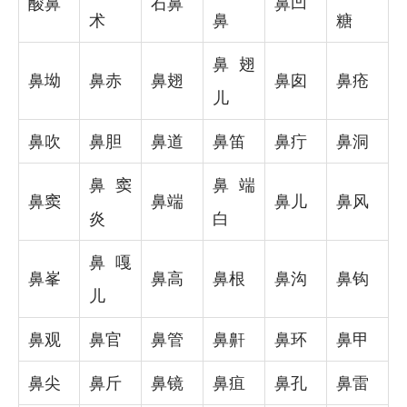
酸鼻
石鼻
鼻凹
术
鼻
糖
鼻翅
鼻坳
鼻赤
鼻翅
鼻囱
鼻疮
儿
鼻吹
鼻胆
鼻道
鼻笛
鼻疔
鼻洞
鼻窦
鼻端
鼻窦
鼻端
鼻儿
鼻风
炎
白
鼻嘎
鼻峯
鼻高
鼻根
鼻沟
鼻钩
儿
鼻观
鼻官
鼻管
鼻鼾
鼻环
鼻甲
鼻尖
鼻斤
鼻镜
鼻疽
鼻孔
鼻雷