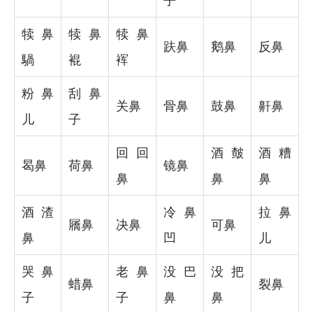
子
犊鼻
犊鼻
犊鼻
趺鼻
鹅鼻
反鼻
騧
裩
裈
粉鼻
刮鼻
关鼻
骨鼻
鼓鼻
鼾鼻
儿
子
回回
酒皶
酒糟
曷鼻
荷鼻
镜鼻
鼻
鼻
鼻
酒渣
冷鼻
拉鼻
屩鼻
决鼻
可鼻
鼻
凹
儿
哭鼻
老鼻
没巴
没把
蜡鼻
裂鼻
子
子
鼻
鼻