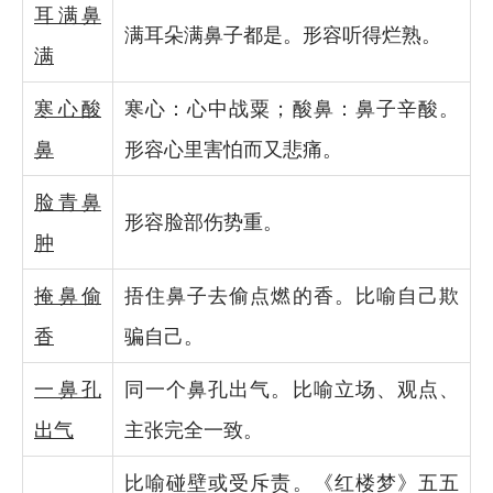
耳满鼻
满耳朵满鼻子都是。形容听得烂熟。
满
寒心酸
寒心：心中战粟；酸鼻：鼻子辛酸。
鼻
形容心里害怕而又悲痛。
脸青鼻
形容脸部伤势重。
肿
掩鼻偷
捂住鼻子去偷点燃的香。比喻自己欺
香
骗自己。
一鼻孔
同一个鼻孔出气。比喻立场、观点、
出气
主张完全一致。
比喻碰壁或受斥责。《红楼梦》五五