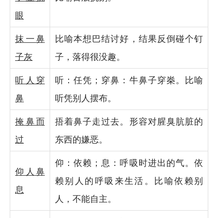
眼
抹一鼻
比喻本想巴结讨好，结果反倒碰个钉
子灰
子，落得很没趣。
听人穿
听：任凭；穿鼻：牛鼻子穿桊。比喻
鼻
听凭别人摆布。
掩鼻而
捂着鼻子走过去。形容对腥臭肮脏的
过
东西的嫌恶。
仰：依赖；息：呼吸时进出的气。依
仰人鼻
赖别人的呼吸来生活。比喻依赖别
息
人，不能自主。