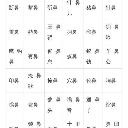
针鼻
斲鼻
觜鼻
斫鼻
猪鼻
针鼻
儿
玉鼻
拥鼻
蜇鼻
齄鼻
拥鼻
印鼻
骍
吟
鹰钩
仰鼻
蚁鼻
羊鼻
有鼻
蚁鼻
鼻
息
钱
公
掩鼻
卬鼻
掩鼻
穴鼻
靴鼻
响鼻
歌
瓮鼻
嗡鼻
通鼻
嗡鼻
瓮鼻
缩鼻
头
音
子
锁鼻
十里
鼻凹