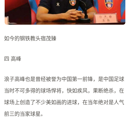
如今的钢铁教头宿茂臻
四 高峰
浪子高峰也是曾经被誉为中国第一前锋，是中国足球
当时不可多得的球场悍将，快如疾风，果断绝杀，在
球场上创造了不少美如画的进球，在当年绝对是人气
前三的当家球星。