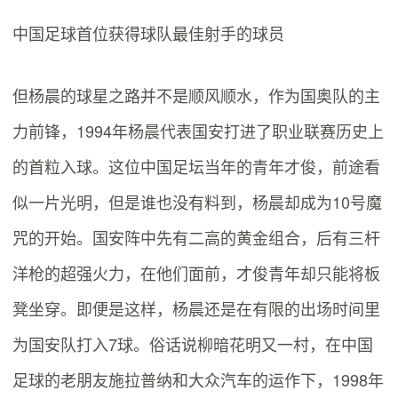
中国足球首位获得球队最佳射手的球员
但杨晨的球星之路并不是顺风顺水，作为国奥队的主
力前锋，1994年杨晨代表国安打进了职业联赛历史上
的首粒入球。这位中国足坛当年的青年才俊，前途看
似一片光明，但是谁也没有料到，杨晨却成为10号魔
咒的开始。国安阵中先有二高的黄金组合，后有三杆
洋枪的超强火力，在他们面前，才俊青年却只能将板
凳坐穿。即便是这样，杨晨还是在有限的出场时间里
为国安队打入7球。俗话说柳暗花明又一村，在中国
足球的老朋友施拉普纳和大众汽车的运作下，1998年