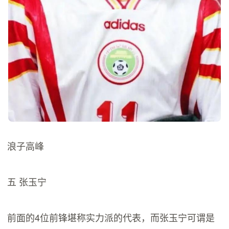
浪子高峰
五 张玉宁
前面的4位前锋堪称实力派的代表，而张玉宁可谓是