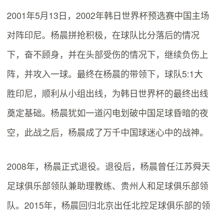
2001年5月13日，2002年韩日世界杯预选赛中国主场
对阵印尼。杨晨拼抢积极，在球队比分落后的情况
下，奋不顾身，并在头部受伤的情况下，继续负伤上
阵，并攻入一球。最终在杨晨的带领下，球队5:1大
胜印尼，顺利从小组出线，为韩日世界杯的最终出线
奠定基础。杨晨犹如一道闪电划破中国足球昏暗的夜
空，此战之后，杨晨成了万千中国球迷心中的战神。
2008年，杨晨正式退役。退役后，杨晨曾任江苏舜天
足球俱乐部领队兼助理教练、贵州人和足球俱乐部领
队。2015年，杨晨回归北京出任北控足球俱乐部的领