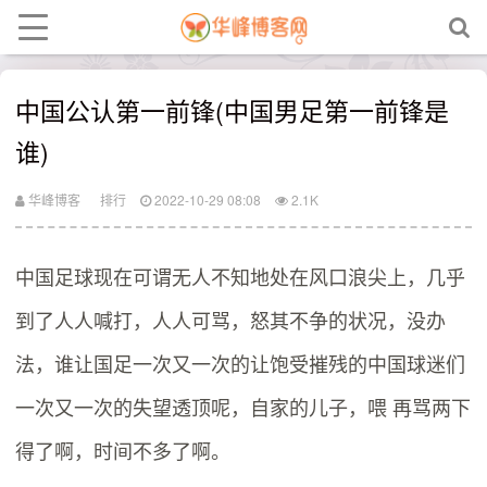
中国公认第一前锋(中国男足第一前锋是
谁)
华峰博客
排行
2022-10-29 08:08
2.1K
中国足球现在可谓无人不知地处在风口浪尖上，几乎
到了人人喊打，人人可骂，怒其不争的状况，没办
法，谁让国足一次又一次的让饱受摧残的中国球迷们
一次又一次的失望透顶呢，自家的儿子，喂 再骂两下
得了啊，时间不多了啊。