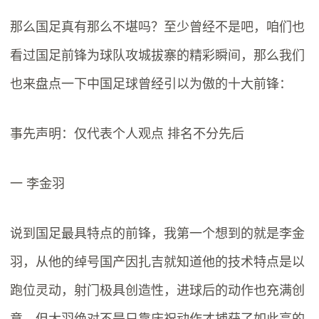
那么国足真有那么不堪吗？至少曾经不是吧，咱们也
看过国足前锋为球队攻城拔寨的精彩瞬间，那么我们
也来盘点一下中国足球曾经引以为傲的十大前锋：
事先声明：仅代表个人观点 排名不分先后
一 李金羽
说到国足最具特点的前锋，我第一个想到的就是李金
羽，从他的绰号国产因扎吉就知道他的技术特点是以
跑位灵动，射门极具创造性，进球后的动作也充满创
意，但大羽绝对不是只靠庆祝动作才捕获了如此高的