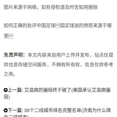
图片来源于网络，如有侵权请及时告知将删除
如何正确的批评中国足球国足球迷的愤怒来源于哪
里
本文内容来自用户上传并发布，站点仅提
免责声明：
供信息存储空间服务，不拥有所有权，信息仅供参考
之用。
上一篇:
艾滋病的骗局终于破了(美国承认艾滋病骗
局)
下一篇:
30个二线城市排名完整名单(济南为什么降
为二线城市)