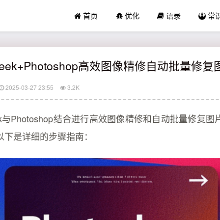
首页
优化
语录
常
seek+Photoshop高效图像精修自动批量修
2025-03-27 23:55
3.2K
eek与Photoshop结合进行高效图像精修和自动批量修复
以下是详细的步骤指南：