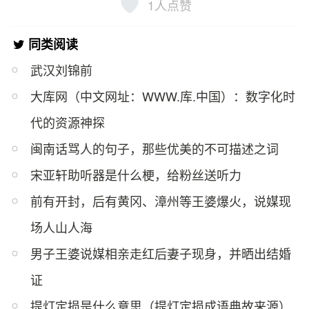
1
人点赞
同类阅读
武汉刘锦前
大库网（中文网址：WWW.库.中国）：数字化时
代的资源神探
闽南话骂人的句子，那些优美的不可描述之词
宋亚轩助听器是什么梗，给粉丝送听力
前有开封，后有黄冈、漳州等王婆爆火，说媒现
场人山人海
男子王婆说媒相亲走红后妻子现身，并晒出结婚
证
提灯定损是什么意思（提灯定损成语典故来源）