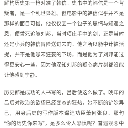
解构历史第一枪对准了韩信。史书中的韩信是一个背
叛者，是一个乱世枭雄。但电影中的韩信似乎并不是
那样的面目可憎。他仅仅因一个包子的恩情与知遇之
恩，便誓死追随刘邦，当时项庄手中的剑，正是当时
还是小兵的韩信冒险送进去的。他之所以能中计被活
捉，并不是他愚笨狂妄的下场，而是他为了刘邦能过
得更安心一些，因为他深知刘邦的疑心病片刻都没能
让他感到宁静。
历史都是成功的人书写的，吕后便这么做了。晚年的
吕后对政治的欲望已经变态的狂热，她不断的铲除异
己，用身后史的写作版本逼迫功臣萧何张良。那句
“你的历史你来写”，是多么令人恐惧呢？普遍观念中