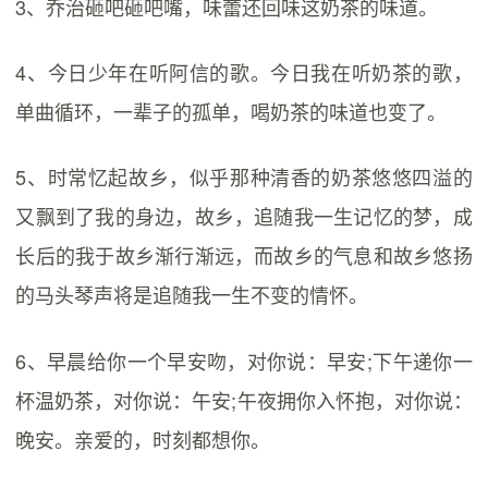
3、乔治砸吧砸吧嘴，味蕾还回味这奶茶的味道。
4、今日少年在听阿信的歌。今日我在听奶茶的歌，
单曲循环，一辈子的孤单，喝奶茶的味道也变了。
5、时常忆起故乡，似乎那种清香的奶茶悠悠四溢的
又飘到了我的身边，故乡，追随我一生记忆的梦，成
长后的我于故乡渐行渐远，而故乡的气息和故乡悠扬
的马头琴声将是追随我一生不变的情怀。
6、早晨给你一个早安吻，对你说：早安;下午递你一
杯温奶茶，对你说：午安;午夜拥你入怀抱，对你说：
晚安。亲爱的，时刻都想你。