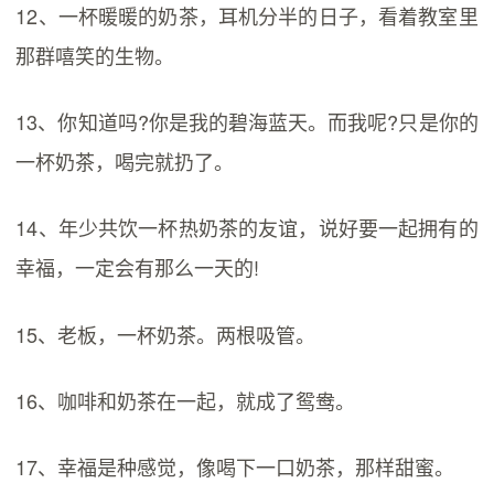
12、一杯暖暖的奶茶，耳机分半的日子，看着教室里
那群嘻笑的生物。
13、你知道吗?你是我的碧海蓝天。而我呢?只是你的
一杯奶茶，喝完就扔了。
14、年少共饮一杯热奶茶的友谊，说好要一起拥有的
幸福，一定会有那么一天的!
15、老板，一杯奶茶。两根吸管。
16、咖啡和奶茶在一起，就成了鸳鸯。
17、幸福是种感觉，像喝下一口奶茶，那样甜蜜。