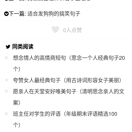
下一篇:
适合发狗狗的搞笑句子
0
人点赞
同类阅读
想念情人的高情商短句（思念一个人经典句子20
个）
夸赞女人最经典句子（用古诗词形容女子美丽）
愿亲人在天堂安好唯美句子（清明思念亲人的文
案）
班主任对学生的评语（年级期末评语精选100
个）