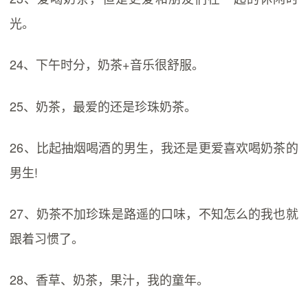
光。
24、下午时分，奶茶+音乐很舒服。
25、奶茶，最爱的还是珍珠奶茶。
26、比起抽烟喝酒的男生，我还是更爱喜欢喝奶茶的
男生!
27、奶茶不加珍珠是路遥的口味，不知怎么的我也就
跟着习惯了。
28、香草、奶茶，果汁，我的童年。