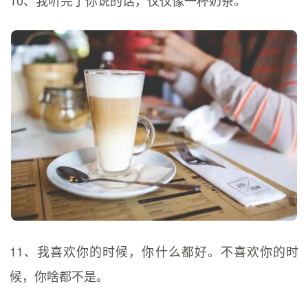
10、我听完了你说的话，仅仅像一杯奶茶。
11、我喜欢你的时候，你什么都好。不喜欢你的时
候，你啥都不是。