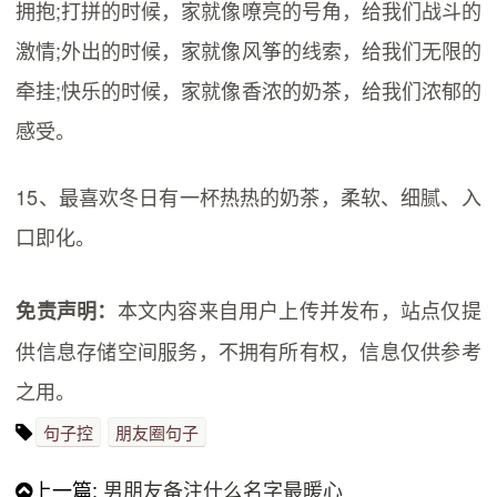
拥抱;打拼的时候，家就像嘹亮的号角，给我们战斗的
激情;外出的时候，家就像风筝的线索，给我们无限的
牵挂;快乐的时候，家就像香浓的奶茶，给我们浓郁的
感受。
15、最喜欢冬日有一杯热热的奶茶，柔软、细腻、入
口即化。
本文内容来自用户上传并发布，站点仅提
免责声明：
供信息存储空间服务，不拥有所有权，信息仅供参考
之用。
句子控
朋友圈句子
上一篇:
男朋友备注什么名字最暖心