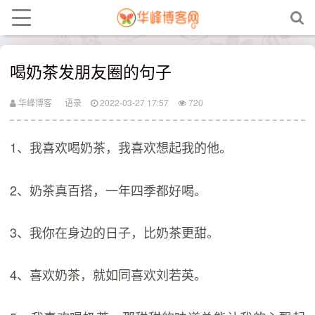
喝奶茶发朋友圈的句子
华峰博客
语录
2022-03-27 17:57
720
1、我喜欢喝奶茶，我喜欢想起我的他。
2、奶茶真百搭，一年四季都好喝。
3、我你在身边的日子，比奶茶更甜。
4、喜欢奶茶，就如同喜欢刘若英。