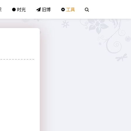
识
时光
旧博
工具