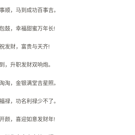
事事顺，马到成功百事吉。
腰包鼓，幸福甜蜜万年长!
恭祝发财，富贵与天齐!
运到，升职发财双响炮。
乐淘淘，金银满堂吉星照。
送福禄，功名利禄少不了。
笑开颜，喜迎如意发财年!