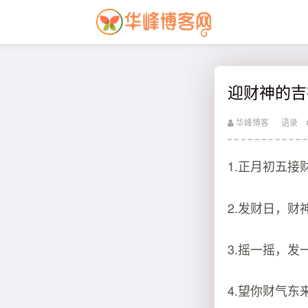
迎财神的吉
华峰博客
语录
1.正月初五
2.发财日，财
3.摇一摇，
4.望你财气