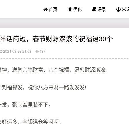
首页
优化
语录
常
祥话简短，春节财源滚滚的祝福语30个
2024-03-23 21:08
437
接财神，送您六笔财富、八个祝福，愿您财源滚滚。
神到福禄发，祝你八方来财一路发发发!
发一发，聚宝盆里装不下。
东来好运多，金银满仓笑呵呵。