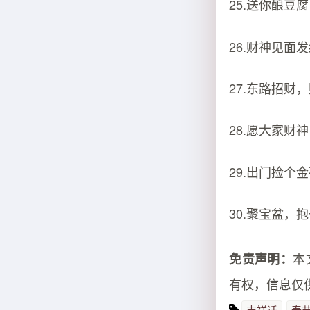
25.送你酿豆
26.财神见面
27.东路招财
28.愿大家财
29.出门捡个
30.聚宝盆，
本
免责声明：
有权，信息仅
吉祥话
春